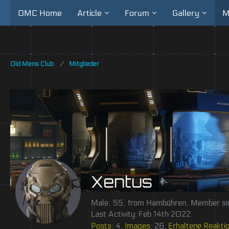
OMC Home
Article
Forum
Gallery
M
Old Mens Club
Mitglieder
Xentus
Male
55
from Hambühren
Member si
Last Activity:
Feb 14th 2022
Posts
4
Images
26
Erhaltene Reakti