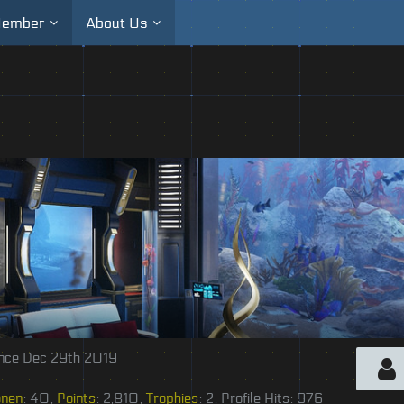
ember
About Us
nce Dec 29th 2019
onen
40
Points
2,810
Trophies
2
Profile Hits
976